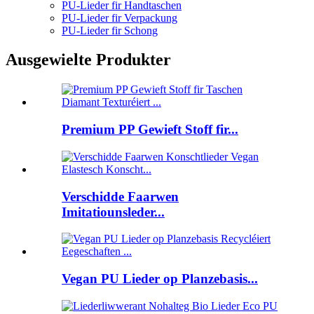
PU-Lieder fir Handtaschen
PU-Lieder fir Verpackung
PU-Lieder fir Schong
Ausgewielte Produkter
Premium PP Gewieft Stoff fir...
Verschidde Faarwen
Imitatiounsleder...
Vegan PU Lieder op Planzebasis...