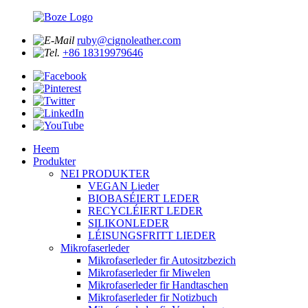
ruby@cignoleather.com
+86 18319979646
Heem
Produkter
NEI PRODUKTER
VEGAN Lieder
BIOBASÉIERT LEDER
RECYCLÉIERT LEDER
SILIKONLEDER
LÉISUNGSFRITT LIEDER
Mikrofaserleder
Mikrofaserleder fir Autositzbezich
Mikrofaserleder fir Miwelen
Mikrofaserleder fir Handtaschen
Mikrofaserleder fir Notizbuch