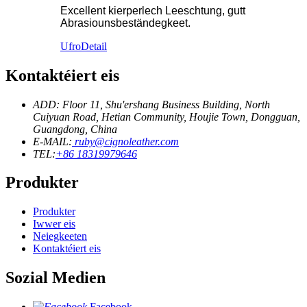
Excellent kierperlech Leeschtung, gutt
Abrasiounsbeständegkeet.
Ufro
Detail
Kontaktéiert eis
ADD: Floor 11, Shu'ershang Business Building, North
Cuiyuan Road, Hetian Community, Houjie Town, Dongguan,
Guangdong, China
E-MAIL:
ruby@cignoleather.com
TEL:
+86 18319979646
Produkter
Produkter
Iwwer eis
Neiegkeeten
Kontaktéiert eis
Sozial Medien
Facebook