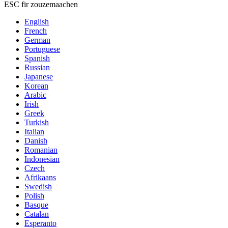
ESC fir zouzemaachen
English
French
German
Portuguese
Spanish
Russian
Japanese
Korean
Arabic
Irish
Greek
Turkish
Italian
Danish
Romanian
Indonesian
Czech
Afrikaans
Swedish
Polish
Basque
Catalan
Esperanto