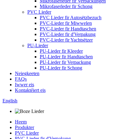
Mikrofaserleder fir Verpackungen
Mikrofaserleder fir Schong
PVC Lieder
PVC Lieder fir Autosëtzbezuch
PVC-Lieder fir Miwwelen
PVC-Lieder fir Handtaschen
PVC-Lieder fir d'Verpakung
PVC-Lieder fir Yachtsëtzer
PU-Lieder
PU-Lieder fir Kleeder
PU-Lieder fir Handtaschen
PU-Lieder fir Verpackung
PU-Lieder fir Schong
Neiegkeeten
FAQs
Iwwer eis
Kontaktéiert eis
English
Heem
Produkter
PVC Lieder
PVC-Lieder fir d'Verpakung