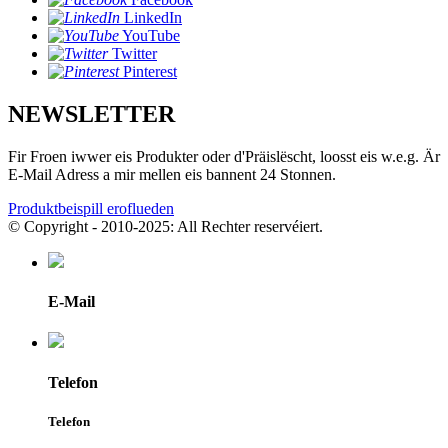
LinkedIn
YouTube
Twitter
Pinterest
NEWSLETTER
Fir Froen iwwer eis Produkter oder d'Präislëscht, loosst eis w.e.g. Är
E-Mail Adress a mir mellen eis bannent 24 Stonnen.
Produktbeispill eroflueden
© Copyright - 2010-2025: All Rechter reservéiert.
E-Mail
Telefon
Telefon