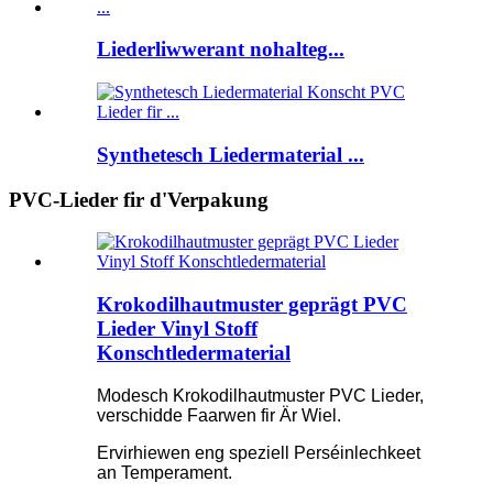
Liederliwwerant nohalteg...
Synthetesch Liedermaterial ...
PVC-Lieder fir d'Verpakung
Krokodilhautmuster geprägt PVC
Lieder Vinyl Stoff
Konschtledermaterial
Modesch Krokodilhautmuster PVC Lieder,
verschidde Faarwen fir Är Wiel.
Ervirhiewen eng speziell Perséinlechkeet
an Temperament.