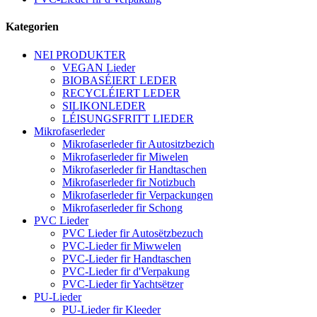
Kategorien
NEI PRODUKTER
VEGAN Lieder
BIOBASÉIERT LEDER
RECYCLÉIERT LEDER
SILIKONLEDER
LÉISUNGSFRITT LIEDER
Mikrofaserleder
Mikrofaserleder fir Autositzbezich
Mikrofaserleder fir Miwelen
Mikrofaserleder fir Handtaschen
Mikrofaserleder fir Notizbuch
Mikrofaserleder fir Verpackungen
Mikrofaserleder fir Schong
PVC Lieder
PVC Lieder fir Autosëtzbezuch
PVC-Lieder fir Miwwelen
PVC-Lieder fir Handtaschen
PVC-Lieder fir d'Verpakung
PVC-Lieder fir Yachtsëtzer
PU-Lieder
PU-Lieder fir Kleeder