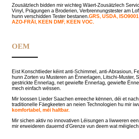
Zousätzlech bidden mir wichteg Wäert-Zousätzlech Servi
Vinyl, Prägungen a Broderien, Verbrennungstester am Loftf
hunn verschidden Tester bestanen.
GRS, USD
A,
ISO9001,
AZO-FRÄI, KEEN DMF, KEEN VOC.
OEM
Eist Konschtlieder kéint anti-Schimmel, anti-Abrasioun, F
hunn Zorten vu Musteren an Ënnerlagen, Litschi-Muster, 
gestrickte Ënnerlag, net gewiefte Ënnerlag, gewiefte Ënnerl
mech einfach wëssen.
Mir loossen Lieder Saachen erreeche kënnen, déi et nach
traditionelle Fäegkeeten an neien Technologien hu mir iw
komfortabel, méi haltbar.
Mir sichen aktiv no innovativen Léisungen a liwweren een
mir erweideren dauernd d'Grenze vun deem wat méiglech a