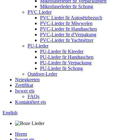
Mikrofaserleder fir Verpackungen
Mikrofaserleder fir Schong
PVC Lieder
PVC Lieder fir Autosëtzbezuch
PVC-Lieder fir Miwwelen
PVC-Lieder fir Handtaschen
PVC-Lieder fir d'Verpakung
PVC-Lieder fir Yachtsëtzer
PU-Lieder
PU-Lieder fir Kleeder
PU-Lieder fir Handtaschen
PU-Lieder fir Verpackung
PU-Lieder fir Schong
Outdoor-Leder
Neiegkeeten
Zertifikat
Iwwer eis
FAQs
Kontaktéiert eis
English
Heem
Iwwer eis