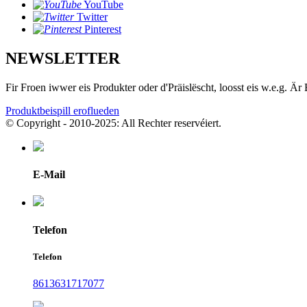
YouTube
Twitter
Pinterest
NEWSLETTER
Fir Froen iwwer eis Produkter oder d'Präislëscht, loosst eis w.e.g. Ä
Produktbeispill eroflueden
© Copyright - 2010-2025: All Rechter reservéiert.
E-Mail
Telefon
Telefon
8613631717077