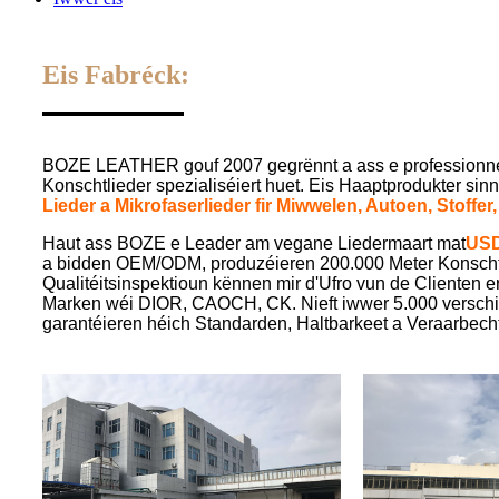
Eis Fabréck:
BOZE LEATHER gouf 2007 gegrënnt a ass e professionnell
Konschtlieder spezialiséiert huet. Eis Haaptprodukter sin
Lieder a Mikrofaserlieder fir Miwwelen, Autoen, Stoff
Haut ass BOZE e Leader am vegane Liedermaart mat
USD
a bidden OEM/ODM, produzéieren 200.000 Meter Konschtli
Qualitéitsinspektioun kënnen mir d'Ufro vun de Clienten 
Marken wéi DIOR, CAOCH, CK. Nieft iwwer 5.000 verschid
garantéieren héich Standarden, Haltbarkeet a Veraarbech