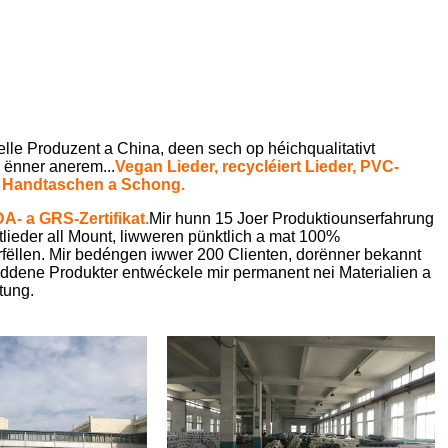
e Produzent a China, deen sech op héichqualitativt
n ënner anerem...
Vegan Lieder, recycléiert Lieder, PVC-
er, Handtaschen a Schong.
A- a GRS-Zertifikat.
Mir hunn 15 Joer Produktiounserfahrung
eder all Mount, liwweren pünktlich a mat 100%
erfëllen. Mir bedéngen iwwer 200 Clienten, dorënner bekannt
dene Produkter entwéckele mir permanent nei Materialien a
tung.