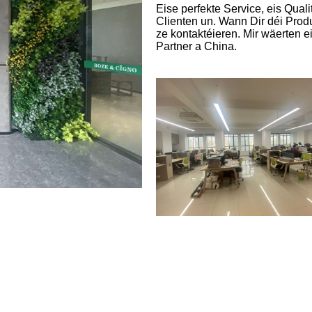
Eise perfekte Service, eis Quali
Clienten un. Wann Dir déi Produk
ze kontaktéieren. Mir wäerten ei
Partner a China.