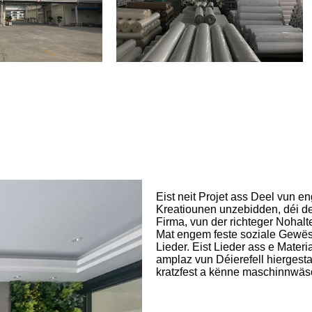
Eist neit Projet ass Deel vun e
Kreatiounen unzebidden, déi de
Firma, vun der richteger Nohal
Mat engem feste soziale Gewëss
Lieder. Eist Lieder ass e Materia
amplaz vun Déierefell hiergestal
kratzfest a kënne maschinnwäschb