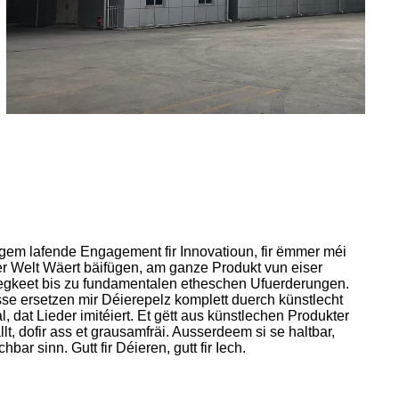
ngem lafende Engagement fir Innovatioun, fir ëmmer méi
r Welt Wäert bäifügen, am ganze Produkt vun eiser
tegkeet bis zu fundamentalen etheschen Ufuerderungen.
e ersetzen mir Déierepelz komplett duerch künstlecht
l, dat Lieder imitéiert. Et gëtt aus künstlechen Produkter
lt, dofir ass et grausamfräi. Ausserdeem si se haltbar,
ar sinn. Gutt fir Déieren, gutt fir Iech.