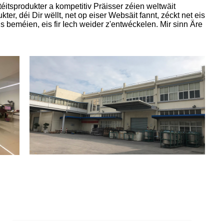
téitsprodukter a kompetitiv Präisser zéien weltwäit
ter, déi Dir wëllt, net op eiser Websäit fannt, zéckt net eis
s beméien, eis fir Iech weider z'entwéckelen. Mir sinn Äre