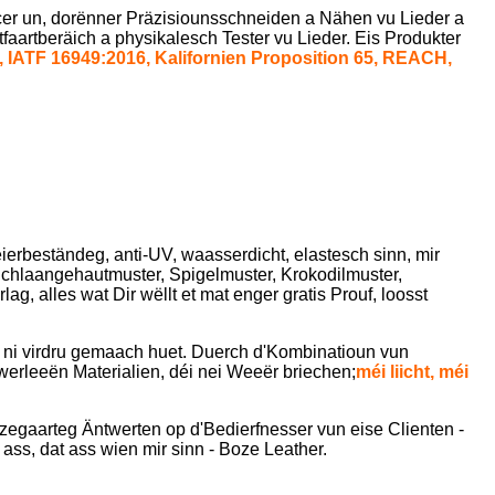
cer un, dorënner Präzisiounsschneiden a Nähen vu Lieder a
aartberäich a physikalesch Tester vu Lieder. Eis Produkter
 IATF 16949:2016, Kalifornien Proposition 65, REACH,
eierbeständeg, anti-UV, waasserdicht, elastesch sinn, mir
Schlaangehautmuster, Spigelmuster, Krokodilmuster,
ag, alles wat Dir wëllt et mat enger gratis Prouf, loosst
 ni virdru gemaach huet. Duerch d'Kombinatioun vun
werleeën Materialien, déi nei Weeër briechen;
méi liicht, méi
zegaarteg Äntwerten op d'Bedierfnesser vun eise Clienten -
ss, dat ass wien mir sinn - Boze Leather.