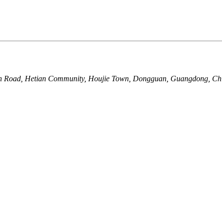
uan Road, Hetian Community, Houjie Town, Dongguan, Guangdong, Ch