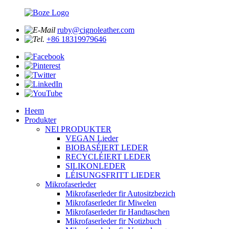
ruby@cignoleather.com
+86 18319979646
Heem
Produkter
NEI PRODUKTER
VEGAN Lieder
BIOBASÉIERT LEDER
RECYCLÉIERT LEDER
SILIKONLEDER
LÉISUNGSFRITT LIEDER
Mikrofaserleder
Mikrofaserleder fir Autositzbezich
Mikrofaserleder fir Miwelen
Mikrofaserleder fir Handtaschen
Mikrofaserleder fir Notizbuch