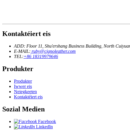
Kontaktéiert eis
ADD: Floor 11, Shu'ershang Business Building, North Cuiy
E-MAIL:
ruby@cignoleather.com
TEL:
+86 18319979646
Produkter
Produkter
Iwwer eis
Neiegkeeten
Kontaktéiert eis
Sozial Medien
Facebook
LinkedIn