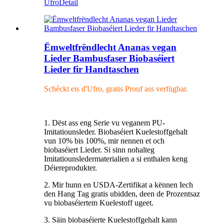
Ufro
Detail
Ëmweltfrëndlecht Ananas vegan
Lieder Bambusfaser Biobaséiert
Lieder fir Handtaschen
Schéckt eis d'Ufro, gratis Prouf ass verfügbar.
1. Dëst ass eng Serie vu veganem PU-
Imitatiounsleder. Biobaséiert Kuelestoffgehalt
vun 10% bis 100%, mir nennen et och
biobaséiert Lieder. Si sinn nohalteg
Imitatiounsledermaterialien a si enthalen keng
Déiereprodukter.
2. Mir hunn en USDA-Zertifikat a kënnen Iech
den Hang Tag gratis ubidden, deen de Prozentsaz
vu biobaséiertem Kuelestoff ugeet.
3. Säin biobaséierte Kuelestoffgehalt kann