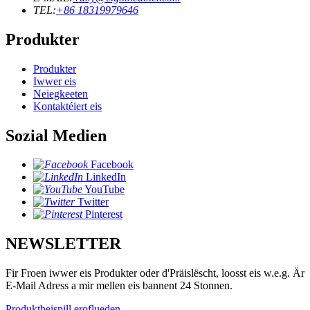
TEL:
+86 18319979646
Produkter
Produkter
Iwwer eis
Neiegkeeten
Kontaktéiert eis
Sozial Medien
Facebook
LinkedIn
YouTube
Twitter
Pinterest
NEWSLETTER
Fir Froen iwwer eis Produkter oder d'Präislëscht, loosst eis w.e.g. Är
E-Mail Adress a mir mellen eis bannent 24 Stonnen.
Produktbeispill eroflueden