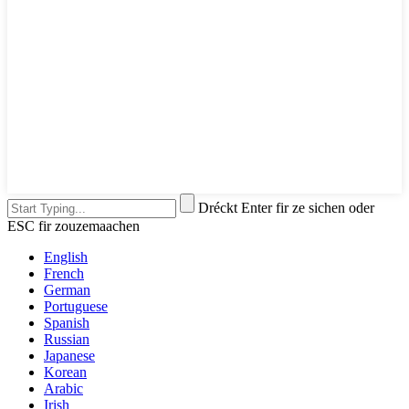
Dréckt Enter fir ze sichen oder
ESC fir zouzemaachen
English
French
German
Portuguese
Spanish
Russian
Japanese
Korean
Arabic
Irish