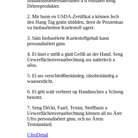
Imitatiounsledermaterialien a si enthalen keng
Déiereprodukter.
2. Mir hunn en USDA-Zertifikat a kënnen Iech
den Hang Tag gratis ubidden, deen de Prozentsaz
vu biobaséiertem Kuelestoff ugeet.
3. Säin biobaséierte Kuelestoffgehalt kann
personaliséiert ginn.
4. Et huet e mëllt a glatt Gefill an der Hand. Seng
Uewerflächenveraarbechtung ass natierlech a
séiss.
5. Et ass verschleißbeständeg, räissbeständeg a
waasserdicht.
6. Et gëtt wäit verbreet op Handtaschen a Schong
benotzt.
7. Seng Déckt, Faarf, Textur, Stoffbasis a
Uewerflächenveraarbechtung kënnen all no Ärer
Ufro personaliséiert ginn, och no Ärem
Teststandard.
Ufro
Detail