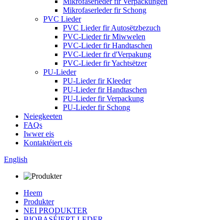
Mikrofaserleder fir Verpackungen
Mikrofaserleder fir Schong
PVC Lieder
PVC Lieder fir Autosëtzbezuch
PVC-Lieder fir Miwwelen
PVC-Lieder fir Handtaschen
PVC-Lieder fir d'Verpakung
PVC-Lieder fir Yachtsëtzer
PU-Lieder
PU-Lieder fir Kleeder
PU-Lieder fir Handtaschen
PU-Lieder fir Verpackung
PU-Lieder fir Schong
Neiegkeeten
FAQs
Iwwer eis
Kontaktéiert eis
English
Heem
Produkter
NEI PRODUKTER
BIOBASÉIERT LEDER