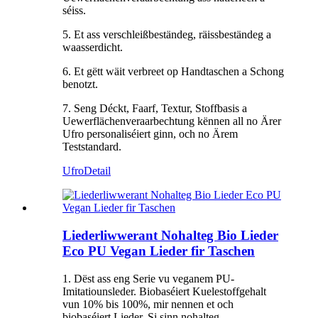
séiss.
5. Et ass verschleißbeständeg, räissbeständeg a
waasserdicht.
6. Et gëtt wäit verbreet op Handtaschen a Schong
benotzt.
7. Seng Déckt, Faarf, Textur, Stoffbasis a
Uewerflächenveraarbechtung kënnen all no Ärer
Ufro personaliséiert ginn, och no Ärem
Teststandard.
Ufro
Detail
Liederliwwerant Nohalteg Bio Lieder
Eco PU Vegan Lieder fir Taschen
1. Dëst ass eng Serie vu veganem PU-
Imitatiounsleder. Biobaséiert Kuelestoffgehalt
vun 10% bis 100%, mir nennen et och
biobaséiert Lieder. Si sinn nohalteg