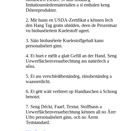
Imitatiounsledermaterialien a si enthalen keng
Déiereprodukter.
2. Mir hunn en USDA-Zertifikat a kënnen Iech
den Hang Tag gratis ubidden, deen de Prozentsaz
vu biobaséiertem Kuelestoff ugeet.
3. Säin biobaséierte Kuelestoffgehalt kann
personaliséiert ginn.
4. Et huet e mëllt a glatt Gefill an der Hand. Seng
Uewerflächenveraarbechtung ass natierlech a
séiss.
5. Et ass verschleißbeständeg, räissbeständeg a
waasserdicht.
6. Et gëtt wäit verbreet op Handtaschen a Schong
benotzt.
7. Seng Déckt, Faarf, Textur, Stoffbasis a
Uewerflächenveraarbechtung kënnen all no Ärer
Ufro personaliséiert ginn, och no Ärem
Teststandard.