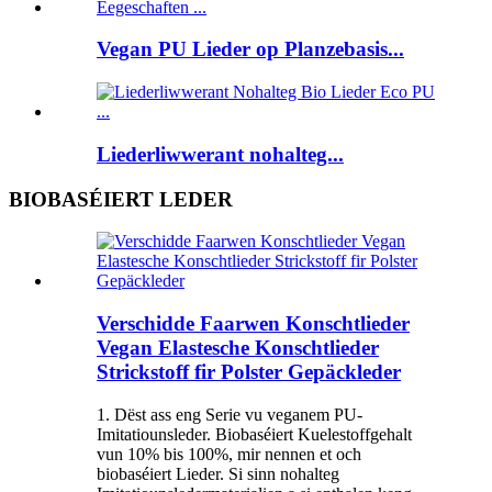
Vegan PU Lieder op Planzebasis...
Liederliwwerant nohalteg...
BIOBASÉIERT LEDER
Verschidde Faarwen Konschtlieder
Vegan Elastesche Konschtlieder
Strickstoff fir Polster Gepäckleder
1. Dëst ass eng Serie vu veganem PU-
Imitatiounsleder. Biobaséiert Kuelestoffgehalt
vun 10% bis 100%, mir nennen et och
biobaséiert Lieder. Si sinn nohalteg