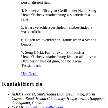
personaliséiert ginn.
4. Et huet e mëllt a glatt Gefill an der Hand. Seng
Uewerflächenveraarbechtung ass natierlech a
séiss.
5. Et ass verschleißbeständeg, räissbeständeg a
waasserdicht.
6. Et gëtt wäit verbreet op Handtaschen a Schong
benotzt.
7. Seng Déckt, Faarf, Textur, Stoffbasis a
Uewerflächenveraarbechtung kënnen all no Ärer
Ufro personaliséiert ginn, och no Ärem
Teststandard.
Ufro
Detail
Kontaktéiert eis
ADD: Floor 11, Shu'ershang Business Building, North
Cuiyuan Road, Hetian Community, Houjie Town, Dongguan,
Guangdong, China
E-MAIL:
ruby@cignoleather.com