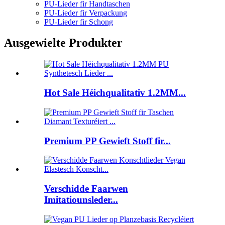
PU-Lieder fir Handtaschen
PU-Lieder fir Verpackung
PU-Lieder fir Schong
Ausgewielte Produkter
Hot Sale Héichqualitativ 1.2MM...
Premium PP Gewieft Stoff fir...
Verschidde Faarwen
Imitatiounsleder...