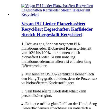
Vegan PU Lieder Planzebaséiert
Recycléiert Eegeschaften Kaffisleder
Stretch Hiergestallt Recycléiert
1. Dëst ass eng Serie vu veganem PU-
Imitatiounsleder. Biobaséiert Kuelestoffgehalt
vun 10% bis 100%, mir nennen et och
biobaséiert Lieder. Si sinn nohalteg
Imitatiounsledermaterialien a si enthalen keng
Déiereprodukter.
2. Mir hunn en USDA-Zertifikat a kënnen Iech
den Hang Tag gratis ubidden, deen de Prozentsaz
vu biobaséiertem Kuelestoff ugeet.
3. Säin biobaséierte Kuelestoffgehalt kann
personaliséiert ginn.
4. Et huet e mëllt a glatt Gefill an der Hand. Seng
Uewerflächenveraarbechtung ass natierlech a