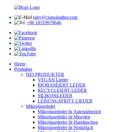
ruby@cignoleather.com
+86 18319979646
Heem
Produkter
NEI PRODUKTER
VEGAN Lieder
BIOBASÉIERT LEDER
RECYCLÉIERT LEDER
SILIKONLEDER
LÉISUNGSFRITT LIEDER
Mikrofaserleder
Mikrofaserleder fir Autositzbezich
Mikrofaserleder fir Miwelen
Mikrofaserleder fir Handtaschen
Mikrofaserleder fir Notizbuch