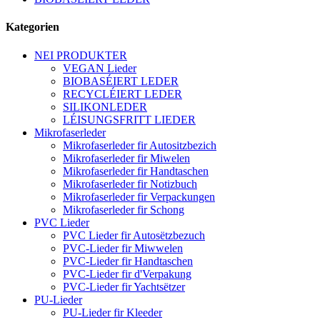
Kategorien
NEI PRODUKTER
VEGAN Lieder
BIOBASÉIERT LEDER
RECYCLÉIERT LEDER
SILIKONLEDER
LÉISUNGSFRITT LIEDER
Mikrofaserleder
Mikrofaserleder fir Autositzbezich
Mikrofaserleder fir Miwelen
Mikrofaserleder fir Handtaschen
Mikrofaserleder fir Notizbuch
Mikrofaserleder fir Verpackungen
Mikrofaserleder fir Schong
PVC Lieder
PVC Lieder fir Autosëtzbezuch
PVC-Lieder fir Miwwelen
PVC-Lieder fir Handtaschen
PVC-Lieder fir d'Verpakung
PVC-Lieder fir Yachtsëtzer
PU-Lieder
PU-Lieder fir Kleeder