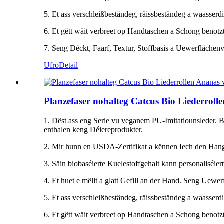
5. Et ass verschleißbeständeg, räissbeständeg a waasserdi
6. Et gëtt wäit verbreet op Handtaschen a Schong benotzt
7. Seng Déckt, Faarf, Textur, Stoffbasis a Uewerflächen
Ufro
Detail
Planzefaser nohalteg Catcus Bio Liederrol
1. Dëst ass eng Serie vu veganem PU-Imitatiounsleder. Bi
enthalen keng Déiereprodukter.
2. Mir hunn en USDA-Zertifikat a kënnen Iech den Hang 
3. Säin biobaséierte Kuelestoffgehalt kann personaliséiert
4. Et huet e mëllt a glatt Gefill an der Hand. Seng Uewer
5. Et ass verschleißbeständeg, räissbeständeg a waasserdi
6. Et gëtt wäit verbreet op Handtaschen a Schong benotzt