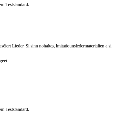
em Teststandard.
iert Lieder. Si sinn nohalteg Imitatiounsledermaterialien a si
geet.
em Teststandard.