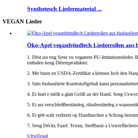
Synthetesch Liedermaterial ...
VEGAN Lieder
Öko-Apel veganfrëndlech Liederrollen aus b
1. Dëst ass eng Serie vu veganem PU-Imitatiounsleder. Bi
enthalen keng Déiereprodukter.
2. Mir hunn en USDA-Zertifikat a kënnen Iech den Hang 
3. Säin biobaséierte Kuelestoffgehalt kann personaliséiert
4. Et huet e mëllt a glatt Gefill an der Hand. Seng Uewer
5. Et ass verschleißbeständeg, räissbeständeg a waasserdi
6. Et gëtt wäit verbreet op Handtaschen a Schong benotzt
7. Seng Déckt, Faarf, Textur, Stoffbasis a Uewerflächen
Ufro
Detail