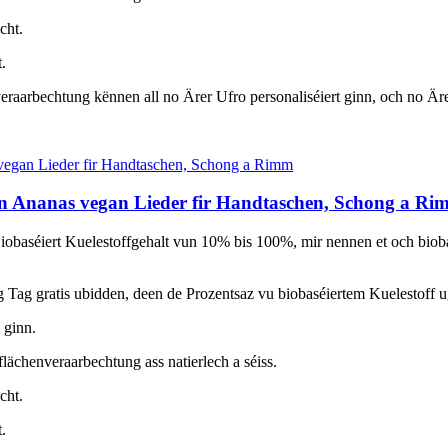
cht.
.
veraarbechtung kënnen all no Ärer Ufro personaliséiert ginn, och no Är
len Ananas vegan Lieder fir Handtaschen, Schong a R
obaséiert Kuelestoffgehalt vun 10% bis 100%, mir nennen et och biobasé
Tag gratis ubidden, deen de Prozentsaz vu biobaséiertem Kuelestoff u
 ginn.
flächenveraarbechtung ass natierlech a séiss.
cht.
.