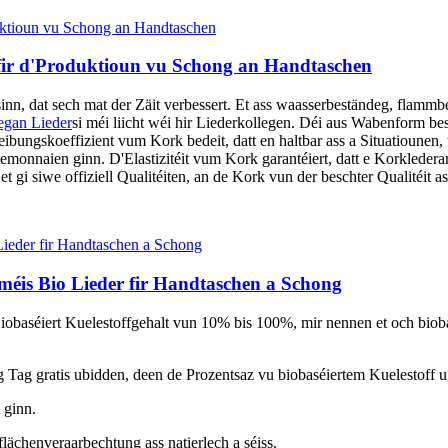
 fir d'Produktioun vu Schong an Handtaschen
sinn, dat sech mat der Zäit verbessert. Et ass waasserbeständeg, fla
egan Lieder
si méi liicht wéi hir Liederkollegen. Déi aus Wabenform b
Reibungskoeffizient vum Kork bedeit, datt en haltbar ass a Situatioun
emonnaien ginn. D'Elastizitéit vum Kork garantéiert, datt e Korklederar
 et gi siwe offiziell Qualitéiten, an de Kork vun der beschter Qualitéit 
éis Bio Lieder fir Handtaschen a Schong
obaséiert Kuelestoffgehalt vun 10% bis 100%, mir nennen et och biobasé
Tag gratis ubidden, deen de Prozentsaz vu biobaséiertem Kuelestoff u
 ginn.
flächenveraarbechtung ass natierlech a séiss.