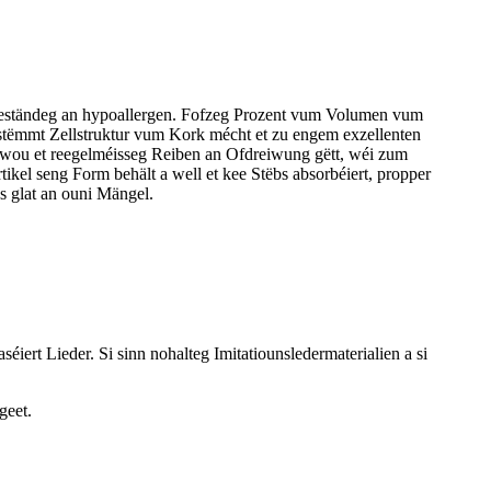
mmbeständeg an hypoallergen. Fofzeg Prozent vum Volumen vum
estëmmt Zellstruktur vum Kork mécht et zu engem exzellenten
en, wou et reegelméisseg Reiben an Ofdreiwung gëtt, wéi zum
tikel seng Form behält a well et kee Stëbs absorbéiert, propper
ass glat an ouni Mängel.
iert Lieder. Si sinn nohalteg Imitatiounsledermaterialien a si
geet.