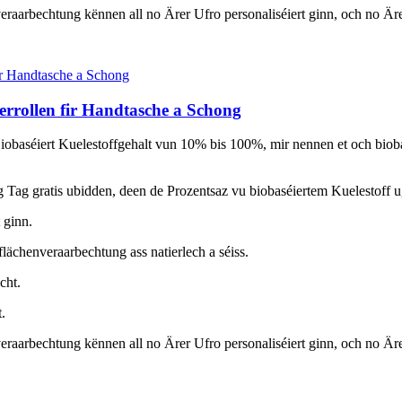
veraarbechtung kënnen all no Ärer Ufro personaliséiert ginn, och no Är
errollen fir Handtasche a Schong
obaséiert Kuelestoffgehalt vun 10% bis 100%, mir nennen et och biobasé
Tag gratis ubidden, deen de Prozentsaz vu biobaséiertem Kuelestoff u
 ginn.
flächenveraarbechtung ass natierlech a séiss.
cht.
.
veraarbechtung kënnen all no Ärer Ufro personaliséiert ginn, och no Är