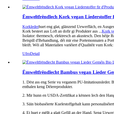
Ëmweltfrëndlech Kork vegan Liederstoffer
Korkleder
huet eng glat, glänzend Uewerfläch, en Ausge
Kork besteet aus Loft an dofir gi Produkter aus ...
Kork v
Isolator: thermesch, elektresch an akustesch. Den héije 
Beispill d'Behandlung, déi mir eise Portemonnaien a Port
bleift. Wéi all Materialien variéiert d'Qualitéit vum Kork:
Ufro
Detail
Ëmweltfrëndlecht Bambus vegan Lieder Gem
1. Dëst ass eng Serie vu veganem PU-Imitatiounsleder. Bi
enthalen keng Déiereprodukter.
2. Mir hunn en USDA-Zertifikat a kënnen Iech den Hang 
3. Säin biobaséierte Kuelestoffgehalt kann personaliséiert
4. Et huet e mëllt a glatt Gefill an der Hand. Seng Uewer