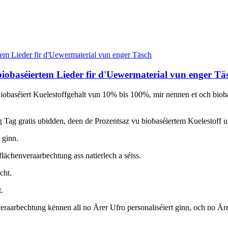
iobaséiertem Lieder fir d'Uewermaterial vun enger Tä
obaséiert Kuelestoffgehalt vun 10% bis 100%, mir nennen et och biobasé
Tag gratis ubidden, deen de Prozentsaz vu biobaséiertem Kuelestoff u
 ginn.
flächenveraarbechtung ass natierlech a séiss.
cht.
.
veraarbechtung kënnen all no Ärer Ufro personaliséiert ginn, och no Är