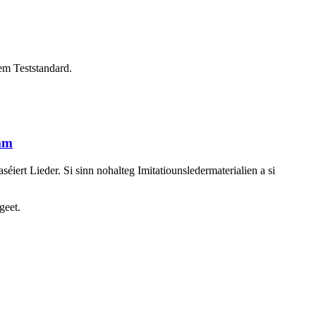
em Teststandard.
imm
iert Lieder. Si sinn nohalteg Imitatiounsledermaterialien a si
geet.