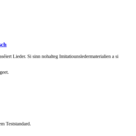
sch
iert Lieder. Si sinn nohalteg Imitatiounsledermaterialien a si
geet.
em Teststandard.