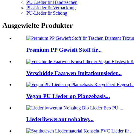
PU-Lieder fir Handtaschen
PU-Lieder fir Verpackung
PU-Lieder fir Schong
Ausgewielte Produkter
Premium PP Gewieft Stoff fir...
Verschidde Faarwen Imitatiounsleder...
Vegan PU Lieder op Planzebasis...
Liederliwwerant nohalteg...