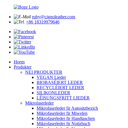
ruby@cignoleather.com
+86 18319979646
Heem
Produkter
NEI PRODUKTER
VEGAN Lieder
BIOBASÉIERT LEDER
RECYCLÉIERT LEDER
SILIKONLEDER
LÉISUNGSFRITT LIEDER
Mikrofaserleder
Mikrofaserleder fir Autositzbezich
Mikrofaserleder fir Miwelen
Mikrofaserleder fir Handtaschen
Mikrofaserleder fir Notizbuch