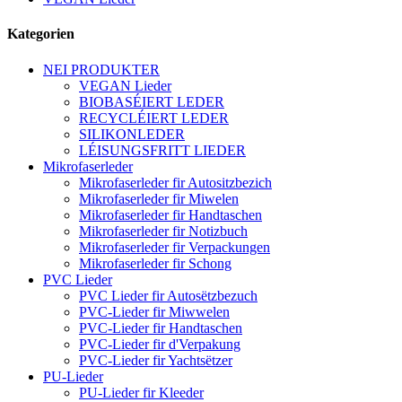
Kategorien
NEI PRODUKTER
VEGAN Lieder
BIOBASÉIERT LEDER
RECYCLÉIERT LEDER
SILIKONLEDER
LÉISUNGSFRITT LIEDER
Mikrofaserleder
Mikrofaserleder fir Autositzbezich
Mikrofaserleder fir Miwelen
Mikrofaserleder fir Handtaschen
Mikrofaserleder fir Notizbuch
Mikrofaserleder fir Verpackungen
Mikrofaserleder fir Schong
PVC Lieder
PVC Lieder fir Autosëtzbezuch
PVC-Lieder fir Miwwelen
PVC-Lieder fir Handtaschen
PVC-Lieder fir d'Verpakung
PVC-Lieder fir Yachtsëtzer
PU-Lieder
PU-Lieder fir Kleeder