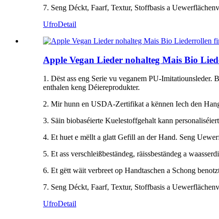
7. Seng Déckt, Faarf, Textur, Stoffbasis a Uewerflächen
Ufro
Detail
Apple Vegan Lieder nohalteg Mais Bio Lied
1. Dëst ass eng Serie vu veganem PU-Imitatiounsleder. Bi
enthalen keng Déiereprodukter.
2. Mir hunn en USDA-Zertifikat a kënnen Iech den Hang 
3. Säin biobaséierte Kuelestoffgehalt kann personaliséiert
4. Et huet e mëllt a glatt Gefill an der Hand. Seng Uewer
5. Et ass verschleißbeständeg, räissbeständeg a waasserdi
6. Et gëtt wäit verbreet op Handtaschen a Schong benotzt
7. Seng Déckt, Faarf, Textur, Stoffbasis a Uewerflächen
Ufro
Detail