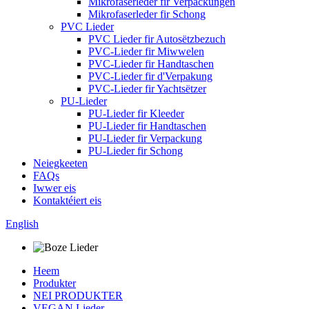
Mikrofaserleder fir Verpackungen
Mikrofaserleder fir Schong
PVC Lieder
PVC Lieder fir Autosëtzbezuch
PVC-Lieder fir Miwwelen
PVC-Lieder fir Handtaschen
PVC-Lieder fir d'Verpakung
PVC-Lieder fir Yachtsëtzer
PU-Lieder
PU-Lieder fir Kleeder
PU-Lieder fir Handtaschen
PU-Lieder fir Verpackung
PU-Lieder fir Schong
Neiegkeeten
FAQs
Iwwer eis
Kontaktéiert eis
English
Heem
Produkter
NEI PRODUKTER
VEGAN Lieder