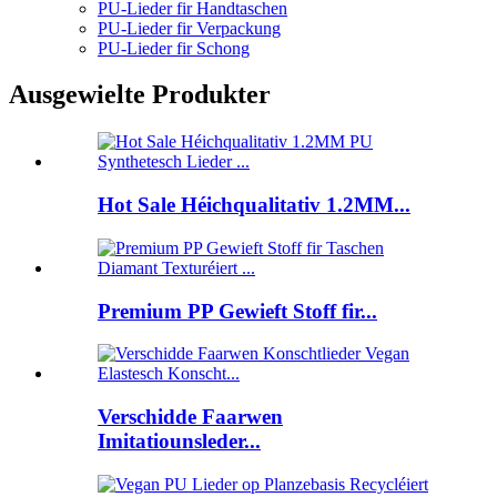
PU-Lieder fir Handtaschen
PU-Lieder fir Verpackung
PU-Lieder fir Schong
Ausgewielte Produkter
Hot Sale Héichqualitativ 1.2MM...
Premium PP Gewieft Stoff fir...
Verschidde Faarwen
Imitatiounsleder...