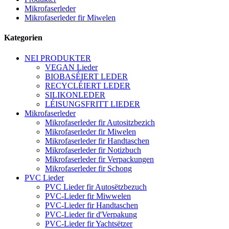
Mikrofaserleder
Mikrofaserleder fir Miwelen
Kategorien
NEI PRODUKTER
VEGAN Lieder
BIOBASÉIERT LEDER
RECYCLÉIERT LEDER
SILIKONLEDER
LÉISUNGSFRITT LIEDER
Mikrofaserleder
Mikrofaserleder fir Autositzbezich
Mikrofaserleder fir Miwelen
Mikrofaserleder fir Handtaschen
Mikrofaserleder fir Notizbuch
Mikrofaserleder fir Verpackungen
Mikrofaserleder fir Schong
PVC Lieder
PVC Lieder fir Autosëtzbezuch
PVC-Lieder fir Miwwelen
PVC-Lieder fir Handtaschen
PVC-Lieder fir d'Verpakung
PVC-Lieder fir Yachtsëtzer