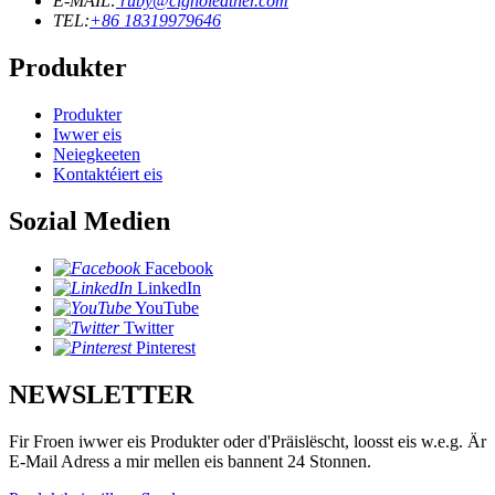
E-MAIL:
ruby@cignoleather.com
TEL:
+86 18319979646
Produkter
Produkter
Iwwer eis
Neiegkeeten
Kontaktéiert eis
Sozial Medien
Facebook
LinkedIn
YouTube
Twitter
Pinterest
NEWSLETTER
Fir Froen iwwer eis Produkter oder d'Präislëscht, loosst eis w.e.g. Är
E-Mail Adress a mir mellen eis bannent 24 Stonnen.