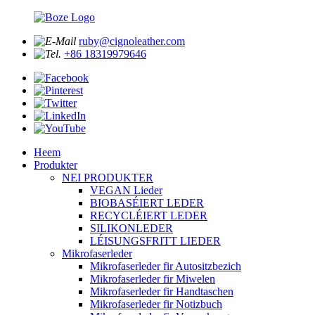
ruby@cignoleather.com
+86 18319979646
Heem
Produkter
NEI PRODUKTER
VEGAN Lieder
BIOBASÉIERT LEDER
RECYCLÉIERT LEDER
SILIKONLEDER
LÉISUNGSFRITT LIEDER
Mikrofaserleder
Mikrofaserleder fir Autositzbezich
Mikrofaserleder fir Miwelen
Mikrofaserleder fir Handtaschen
Mikrofaserleder fir Notizbuch