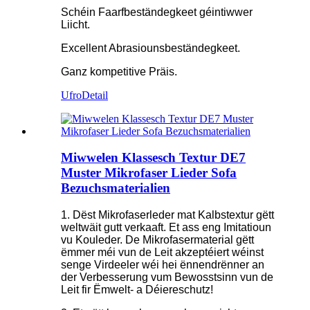
Schéin Faarfbeständegkeet géintiwwer
Liicht.
Excellent Abrasiounsbeständegkeet.
Ganz kompetitive Präis.
Ufro
Detail
Miwwelen Klassesch Textur DE7
Muster Mikrofaser Lieder Sofa
Bezuchsmaterialien
1. Dëst Mikrofaserleder mat Kalbstextur gëtt
weltwäit gutt verkaaft. Et ass eng Imitatioun
vu Kouleder. De Mikrofasermaterial gëtt
ëmmer méi vun de Leit akzeptéiert wéinst
senge Virdeeler wéi hei ënnendrënner an
der Verbesserung vum Bewosstsinn vun de
Leit fir Ëmwelt- a Déiereschutz!