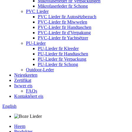
Mikrofaserleder fir Verpackungen
Mikrofaserleder fir Schong
PVC Lieder
PVC Lieder fir Autosëtzbezuch
PVC-Lieder fir Miwwelen
PVC-Lieder fir Handtaschen
PVC-Lieder fir d'Verpakung
PVC-Lieder fir Yachtsëtzer
PU-Lieder
PU-Lieder fir Kleeder
PU-Lieder fir Handtaschen
PU-Lieder fir Verpackung
PU-Lieder fir Schong
Outdoor-Leder
Neiegkeeten
Zertifikat
Iwwer eis
FAQs
Kontaktéiert eis
English
Heem
Produkter