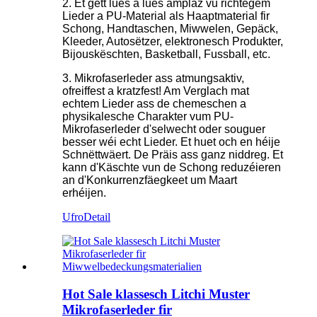
2. Et gëtt lues a lues amplaz vu richtegem
Lieder a PU-Material als Haaptmaterial fir
Schong, Handtaschen, Miwwelen, Gepäck,
Kleeder, Autosëtzer, elektronesch Produkter,
Bijouskëschten, Basketball, Fussball, etc.
3. Mikrofaserleder ass atmungsaktiv,
ofreiffest a kratzfest! Am Verglach mat
echtem Lieder ass de chemeschen a
physikalesche Charakter vum PU-
Mikrofaserleder d'selwecht oder souguer
besser wéi echt Lieder. Et huet och en héije
Schnëttwäert. De Präis ass ganz niddreg. Et
kann d'Käschte vun de Schong reduzéieren
an d'Konkurrenzfäegkeet um Maart
erhéijen.
Ufro
Detail
Hot Sale klassesch Litchi Muster
Mikrofaserleder fir