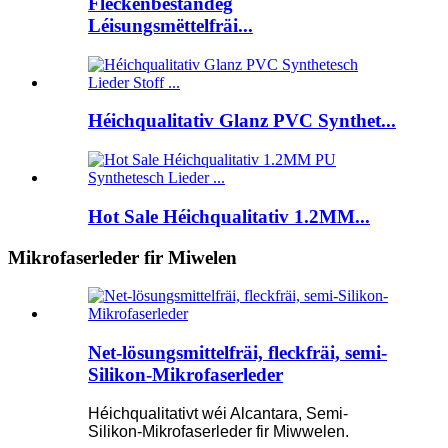
Fleckenbeständeg
Léisungsmëttelfräi...
Héichqualitativ Glanz PVC Synthet...
Hot Sale Héichqualitativ 1.2MM...
Mikrofaserleder fir Miwelen
Net-lösungsmittelfräi, fleckfräi, semi-
Silikon-Mikrofaserleder
Héichqualitativt wéi Alcantara, Semi-
Silikon-Mikrofaserleder fir Miwwelen.