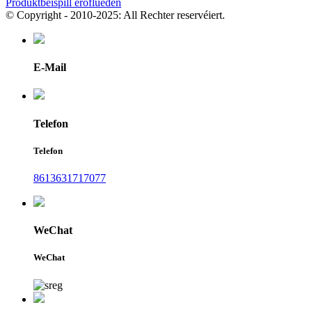
Produktbeispill eroflueden
© Copyright - 2010-2025: All Rechter reservéiert.
E-Mail
Telefon
Telefon
8613631717077
WeChat
WeChat