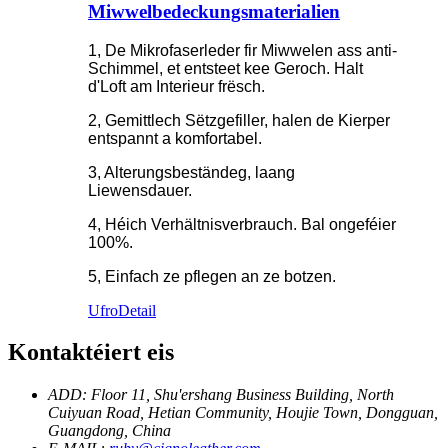
Miwwelbedeckungsmaterialien
1, De Mikrofaserleder fir Miwwelen ass anti-
Schimmel, et entsteet kee Geroch. Halt
d'Loft am Interieur frësch.
2, Gemittlech Sëtzgefiller, halen de Kierper
entspannt a komfortabel.
3, Alterungsbeständeg, laang
Liewensdauer.
4, Héich Verhältnisverbrauch. Bal ongeféier
100%.
5, Einfach ze pflegen an ze botzen.
Ufro
Detail
Kontaktéiert eis
ADD: Floor 11, Shu'ershang Business Building, North
Cuiyuan Road, Hetian Community, Houjie Town, Dongguan,
Guangdong, China