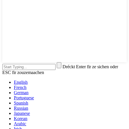
Dréckt Enter fir ze sichen oder
ESC fir zouzemaachen
English
French
German
Portuguese
Spanish
Russian
Japanese
Korean
Arabic
Irish