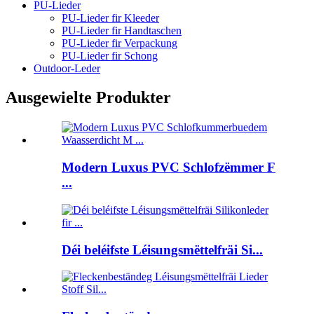
PU-Lieder
PU-Lieder fir Kleeder
PU-Lieder fir Handtaschen
PU-Lieder fir Verpackung
PU-Lieder fir Schong
Outdoor-Leder
Ausgewielte Produkter
Modern Luxus PVC Schlofzëmmer F
...
Déi beléifste Léisungsmëttelfräi Si...