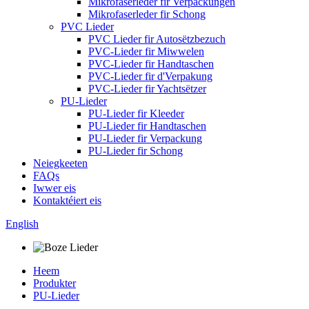
Mikrofaserleder fir Verpackungen
Mikrofaserleder fir Schong
PVC Lieder
PVC Lieder fir Autosëtzbezuch
PVC-Lieder fir Miwwelen
PVC-Lieder fir Handtaschen
PVC-Lieder fir d'Verpakung
PVC-Lieder fir Yachtsëtzer
PU-Lieder
PU-Lieder fir Kleeder
PU-Lieder fir Handtaschen
PU-Lieder fir Verpackung
PU-Lieder fir Schong
Neiegkeeten
FAQs
Iwwer eis
Kontaktéiert eis
English
Heem
Produkter
PU-Lieder