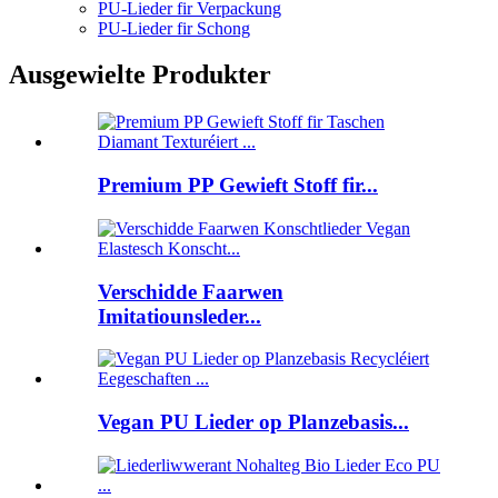
PU-Lieder fir Verpackung
PU-Lieder fir Schong
Ausgewielte Produkter
Premium PP Gewieft Stoff fir...
Verschidde Faarwen
Imitatiounsleder...
Vegan PU Lieder op Planzebasis...