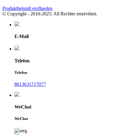
Produktbeispill eroflueden
© Copyright - 2010-2025: All Rechter reservéiert.
E-Mail
Telefon
Telefon
8613631717077
WeChat
WeChat