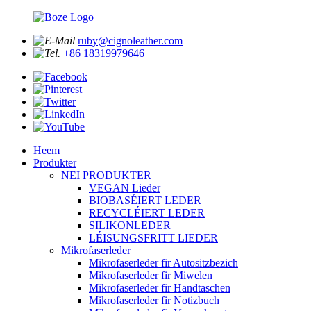
ruby@cignoleather.com
+86 18319979646
Heem
Produkter
NEI PRODUKTER
VEGAN Lieder
BIOBASÉIERT LEDER
RECYCLÉIERT LEDER
SILIKONLEDER
LÉISUNGSFRITT LIEDER
Mikrofaserleder
Mikrofaserleder fir Autositzbezich
Mikrofaserleder fir Miwelen
Mikrofaserleder fir Handtaschen
Mikrofaserleder fir Notizbuch