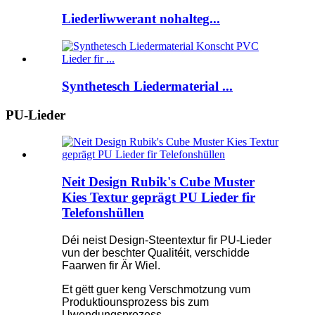
Liederliwwerant nohalteg...
Synthetesch Liedermaterial ...
PU-Lieder
Neit Design Rubik's Cube Muster
Kies Textur geprägt PU Lieder fir
Telefonshüllen
Déi neist Design-Steentextur fir PU-Lieder
vun der beschter Qualitéit, verschidde
Faarwen fir Är Wiel.
Et gëtt guer keng Verschmotzung vum
Produktiounsprozess bis zum
Uwendungsprozess.