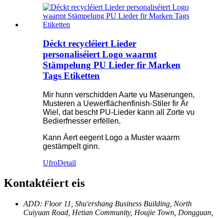
Déckt recycléiert Lieder
personaliséiert Logo waarmt
Stämpelung PU Lieder fir Marken
Tags Etiketten
Mir hunn verschidden Aarte vu Maserungen,
Musteren a Uewerflächenfinish-Stiler fir Är
Wiel, dat bescht PU-Lieder kann all Zorte vu
Bedierfnesser erfëllen.
Kann Äert eegent Logo a Muster waarm
gestämpelt ginn.
Ufro
Detail
Kontaktéiert eis
ADD: Floor 11, Shu'ershang Business Building, North
Cuiyuan Road, Hetian Community, Houjie Town, Dongguan,