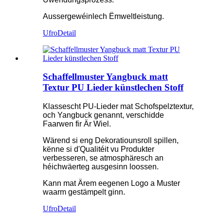
Aussergewéinlech Ëmweltleistung.
Ufro
Detail
Schaffellmuster Yangbuck matt
Textur PU Lieder künstlechen Stoff
Klassescht PU-Lieder mat Schofspelztextur,
och Yangbuck genannt, verschidde
Faarwen fir Är Wiel.
Wärend si eng Dekoratiounsroll spillen,
kënne si d'Qualitéit vu Produkter
verbesseren, se atmosphäresch an
héichwäerteg ausgesinn loossen.
Kann mat Ärem eegenen Logo a Muster
waarm gestämpelt ginn.
Ufro
Detail