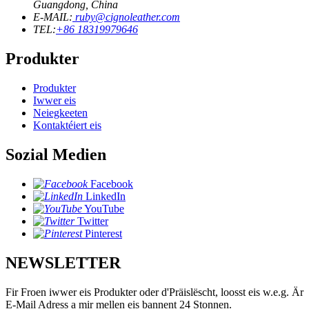
Guangdong, China
E-MAIL:
ruby@cignoleather.com
TEL:
+86 18319979646
Produkter
Produkter
Iwwer eis
Neiegkeeten
Kontaktéiert eis
Sozial Medien
Facebook
LinkedIn
YouTube
Twitter
Pinterest
NEWSLETTER
Fir Froen iwwer eis Produkter oder d'Präislëscht, loosst eis w.e.g. Är
E-Mail Adress a mir mellen eis bannent 24 Stonnen.