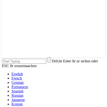
Dréckt Enter fir ze sichen oder
ESC fir zouzemaachen
English
French
German
Portuguese
Spanish
Russian
Japanese
Korean