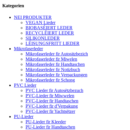
Kategorien
NEI PRODUKTER
VEGAN Lieder
BIOBASÉIERT LEDER
RECYCLÉIERT LEDER
SILIKONLEDER
LÉISUNGSFRITT LIEDER
Mikrofaserleder
Mikrofaserleder fir Autositzbezich
Mikrofaserleder fir Miwelen
Mikrofaserleder fir Handtaschen
Mikrofaserleder fir Notizbuch
Mikrofaserleder fir Verpackungen
Mikrofaserleder fir Schong
PVC Lieder
PVC Lieder fir Autosëtzbezuch
PVC-Lieder fir Miwwelen
PVC-Lieder fir Handtaschen
PVC-Lieder fir d'Verpakung
PVC-Lieder fir Yachtsëtzer
PU-Lieder
PU-Lieder fir Kleeder
PU-Lieder fir Handtaschen