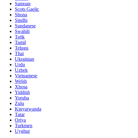
Samoan
Scots Gaelic
Shona
Sindhi
Sundanese
Swahili
Tajik
Tamil
Telugu
Thai
Ukrainian
Urdu
Uzbek
Vietnamese
Welsh
Xhosa
Yiddish
Yoruba
Zulu
Kinyarwanda
Tatar
Oriya
Turkmen
Uyghur