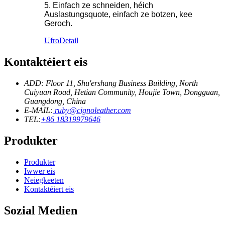
5. Einfach ze schneiden, héich
Auslastungsquote, einfach ze botzen, kee
Geroch.
Ufro
Detail
Kontaktéiert eis
ADD: Floor 11, Shu'ershang Business Building, North
Cuiyuan Road, Hetian Community, Houjie Town, Dongguan,
Guangdong, China
E-MAIL:
ruby@cignoleather.com
TEL:
+86 18319979646
Produkter
Produkter
Iwwer eis
Neiegkeeten
Kontaktéiert eis
Sozial Medien