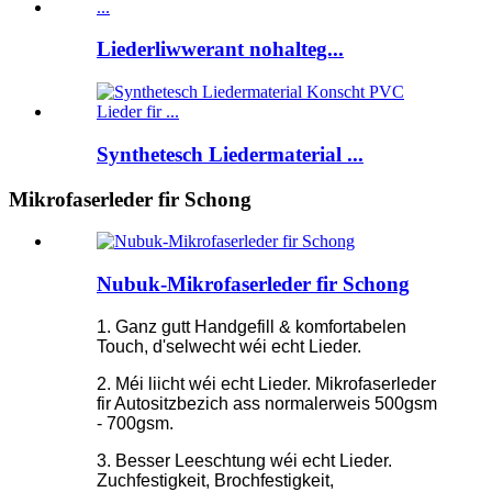
Liederliwwerant nohalteg...
Synthetesch Liedermaterial ...
Mikrofaserleder fir Schong
Nubuk-Mikrofaserleder fir Schong
1. Ganz gutt Handgefill & komfortabelen
Touch, d'selwecht wéi echt Lieder.
2. Méi liicht wéi echt Lieder. Mikrofaserleder
fir Autositzbezich ass normalerweis 500gsm
- 700gsm.
3. Besser Leeschtung wéi echt Lieder.
Zuchfestigkeit, Brochfestigkeit,