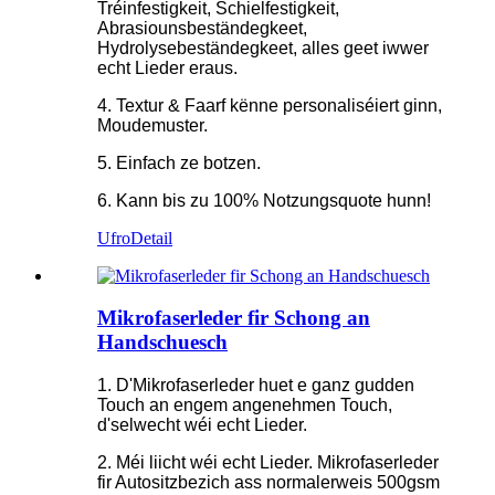
Tréinfestigkeit, Schielfestigkeit,
Abrasiounsbeständegkeet,
Hydrolysebeständegkeet, alles geet iwwer
echt Lieder eraus.
4. Textur & Faarf kënne personaliséiert ginn,
Moudemuster.
5. Einfach ze botzen.
6. Kann bis zu 100% Notzungsquote hunn!
Ufro
Detail
Mikrofaserleder fir Schong an
Handschuesch
1. D'Mikrofaserleder huet e ganz gudden
Touch an engem angenehmen Touch,
d'selwecht wéi echt Lieder.
2. Méi liicht wéi echt Lieder. Mikrofaserleder
fir Autositzbezich ass normalerweis 500gsm