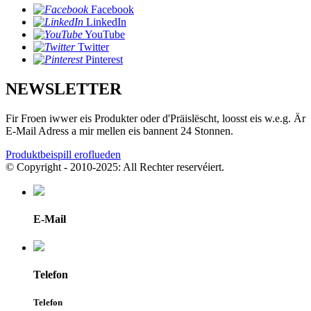
Facebook
LinkedIn
YouTube
Twitter
Pinterest
NEWSLETTER
Fir Froen iwwer eis Produkter oder d'Präislëscht, loosst eis w.e.g. Är
E-Mail Adress a mir mellen eis bannent 24 Stonnen.
Produktbeispill eroflueden
© Copyright - 2010-2025: All Rechter reservéiert.
E-Mail
Telefon
Telefon