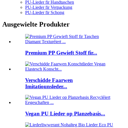
PU-Lieder fir Handtaschen
PU-Lieder fir Verpackung
PU-Lieder fir Schong
Ausgewielte Produkter
Premium PP Gewieft Stoff fir...
Verschidde Faarwen
Imitatiounsleder...
Vegan PU Lieder op Planzebasis...