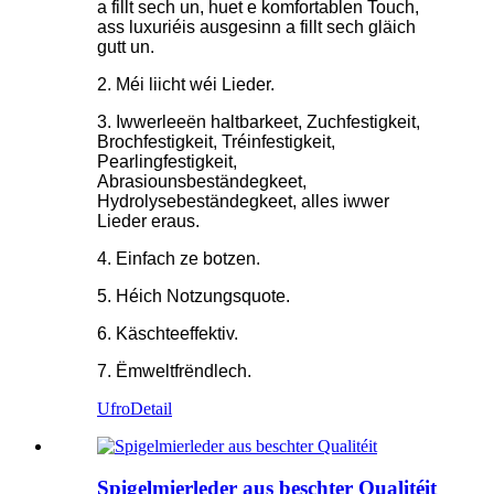
a fillt sech un, huet e komfortablen Touch,
ass luxuriéis ausgesinn a fillt sech gläich
gutt un.
2. Méi liicht wéi Lieder.
3. Iwwerleeën haltbarkeet, Zuchfestigkeit,
Brochfestigkeit, Tréinfestigkeit,
Pearlingfestigkeit,
Abrasiounsbeständegkeet,
Hydrolysebeständegkeet, alles iwwer
Lieder eraus.
4. Einfach ze botzen.
5. Héich Notzungsquote.
6. Käschteeffektiv.
7. Ëmweltfrëndlech.
Ufro
Detail
Spigelmierleder aus beschter Qualitéit