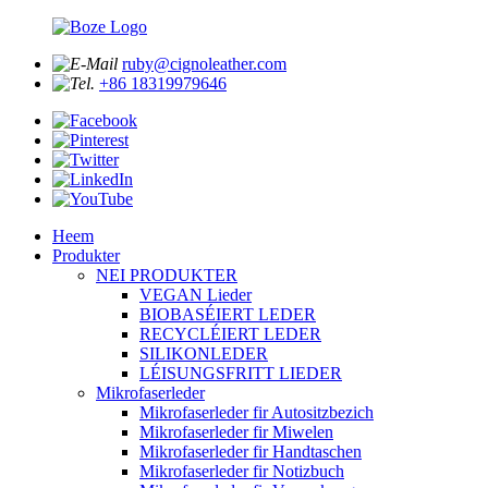
ruby@cignoleather.com
+86 18319979646
Heem
Produkter
NEI PRODUKTER
VEGAN Lieder
BIOBASÉIERT LEDER
RECYCLÉIERT LEDER
SILIKONLEDER
LÉISUNGSFRITT LIEDER
Mikrofaserleder
Mikrofaserleder fir Autositzbezich
Mikrofaserleder fir Miwelen
Mikrofaserleder fir Handtaschen
Mikrofaserleder fir Notizbuch