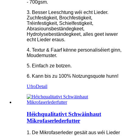
- 700gsm.
3. Besser Leeschtung wéi echt Lieder.
Zuchfestigkeit, Brochfestigkeit,
Tréinfestigkeit, Schielfestigkeit,
Abrasiounsbeständegkeet,
Hydrolysebeständegkeet, alles geet iwwer
echt Lieder eraus.
4. Textur & Faarf kënne personaliséiert ginn,
Moudemuster.
5. Einfach ze botzen.
6. Kann bis zu 100% Notzungsquote hunn!
Ufro
Detail
Héichqualitativt Schwäinhaut
Mikrofaserlederfutter
1. De Mikrofaserleder gesäit aus wéi Lieder