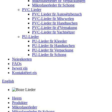
Mikrofaserleder fir Verpackungen
Mikrofaserleder fir Schong
PVC Lieder
PVC Lieder fir Autosëtzbezuch
PVC-Lieder fir Miwwelen
PVC-Lieder fir Handtaschen
PVC-Lieder fir d'Verpakung
PVC-Lieder fir Yachtsëtzer
PU-Lieder
PU-Lieder fir Kleeder
PU-Lieder fir Handtaschen
PU-Lieder fir Verpackung
PU-Lieder fir Schong
Neiegkeeten
FAQs
Iwwer eis
Kontaktéiert eis
English
Heem
Produkter
Mikrofaserleder
Mikrofaserleder fir Schong