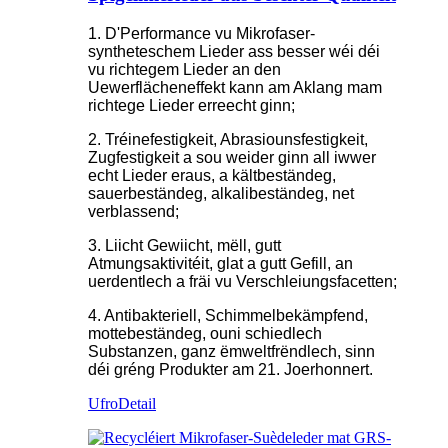
1. D'Performance vu Mikrofaser-
syntheteschem Lieder ass besser wéi déi
vu richtegem Lieder an den
Uewerflächeneffekt kann am Aklang mam
richtege Lieder erreecht ginn;
2. Tréinefestigkeit, Abrasiounsfestigkeit,
Zugfestigkeit a sou weider ginn all iwwer
echt Lieder eraus, a kältbeständeg,
sauerbeständeg, alkalibeständeg, net
verblassend;
3. Liicht Gewiicht, mëll, gutt
Atmungsaktivitéit, glat a gutt Gefill, an
uerdentlech a fräi vu Verschleiungsfacetten;
4. Antibakteriell, Schimmelbekämpfend,
mottebeständeg, ouni schiedlech
Substanzen, ganz ëmweltfrëndlech, sinn
déi gréng Produkter am 21. Joerhonnert.
Ufro
Detail