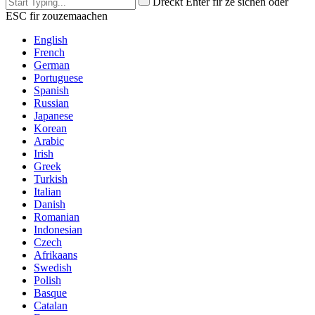
Dréckt Enter fir ze sichen oder
ESC fir zouzemaachen
English
French
German
Portuguese
Spanish
Russian
Japanese
Korean
Arabic
Irish
Greek
Turkish
Italian
Danish
Romanian
Indonesian
Czech
Afrikaans
Swedish
Polish
Basque
Catalan