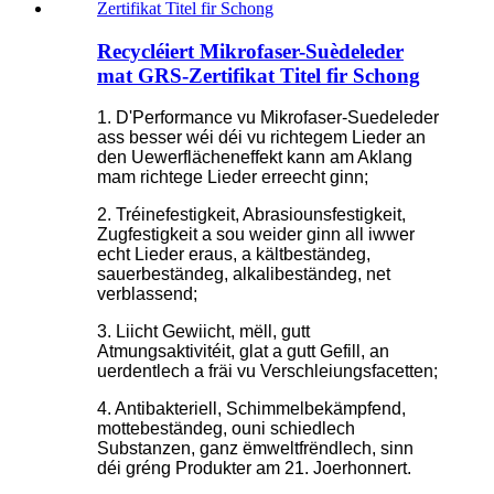
Recycléiert Mikrofaser-Suèdeleder
mat GRS-Zertifikat Titel fir Schong
1. D'Performance vu Mikrofaser-Suedeleder
ass besser wéi déi vu richtegem Lieder an
den Uewerflächeneffekt kann am Aklang
mam richtege Lieder erreecht ginn;
2. Tréinefestigkeit, Abrasiounsfestigkeit,
Zugfestigkeit a sou weider ginn all iwwer
echt Lieder eraus, a kältbeständeg,
sauerbeständeg, alkalibeständeg, net
verblassend;
3. Liicht Gewiicht, mëll, gutt
Atmungsaktivitéit, glat a gutt Gefill, an
uerdentlech a fräi vu Verschleiungsfacetten;
4. Antibakteriell, Schimmelbekämpfend,
mottebeständeg, ouni schiedlech
Substanzen, ganz ëmweltfrëndlech, sinn
déi gréng Produkter am 21. Joerhonnert.