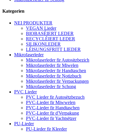
Kategorien
NEI PRODUKTER
VEGAN Lieder
BIOBASÉIERT LEDER
RECYCLÉIERT LEDER
SILIKONLEDER
LÉISUNGSFRITT LIEDER
Mikrofaserleder
Mikrofaserleder fir Autositzbezich
Mikrofaserleder fir Miwelen
Mikrofaserleder fir Handtaschen
Mikrofaserleder fir Notizbuch
Mikrofaserleder fir Verpackungen
Mikrofaserleder fir Schong
PVC Lieder
PVC Lieder fir Autosëtzbezuch
PVC-Lieder fir Miwwelen
PVC-Lieder fir Handtaschen
PVC-Lieder fir d'Verpakung
PVC-Lieder fir Yachtsëtzer
PU-Lieder
PU-Lieder fir Kleeder